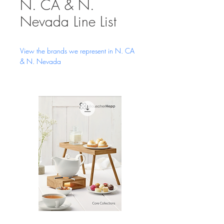
N. CA & N.
Nevada Line List
View the brands we represent in N. CA 
& N. Nevada
Bauscher
Hawaii
Core
Line